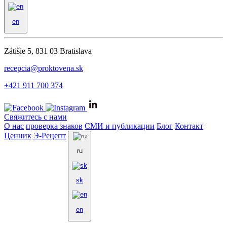
en
Zátišie 5, 831 03 Bratislava
recepcia@proktovena.sk
+421 911 700 374
Свяжитесь с нами
О нас
проверка знаков
СМИ и публикации
Блог
Контакт
Ценник
Э-Рецепт
ru
sk
en