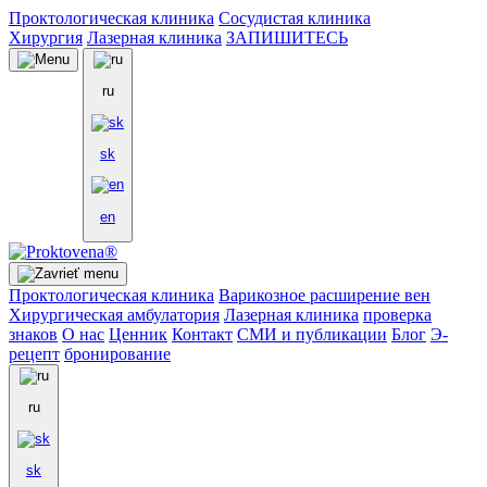
Проктологическая клиника
Сосудистая клиника
Хирургия
Лазерная клиника
ЗАПИШИТЕСЬ
ru
sk
en
Проктологическая клиника
Варикозное расширение вен
Хирургическая амбулатория
Лазерная клиника
проверка
знаков
О нас
Ценник
Контакт
СМИ и публикации
Блог
Э-
рецепт
бронирование
ru
sk