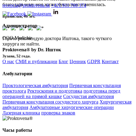
благодаря чему моя жизнь буквально изменилась.
recepcia@proktovena.sk
+421 911 700 374
Бранислав, 46 лет.
Администратор
ООО Medichir
Горячо рекомендую доктора Иштока, такого чуткого
хирурга не найти.
Proktovena® by Dr. Ишток
Зузана, 52 года.
О нас
СМИ и публикации
Блог
Ценник
GDPR
Контакт
Амбулатории
Проктологическая амбулатория
Первичная консультация
проктолога
Ректоскопия и подготовка
подготовка перед
операцией на прямой кишке
Сосудистая амбулатория
Первичная консультация сосудистого хирурга
Хирургическая
амбулатория
Амбулаторные хирургические операции
Лазерная клиника
проверка знаков
Часы работы