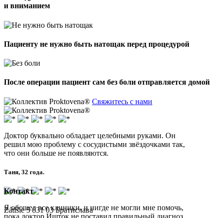
и вниманием
Пациенту не нужно быть натощак перед процедурой
После операции пациент сам без боли отправляется домой
Свяжитесь с нами
Доктор буквально обладает целебными руками. Он
решил мою проблему с сосудистыми звёздочками так,
что они больше не появляются.
Таня, 32 года.
Контакт
Я обошел все клиники, и нигде не могли мне помочь,
Zátišie 5 831 03 Братислава
пока доктор Ишток не поставил правильный диагноз,