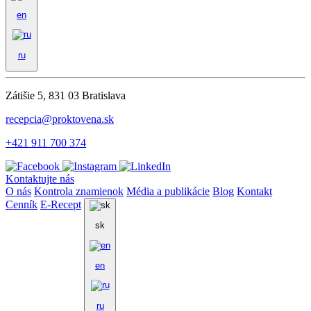
en
ru
Zátišie 5, 831 03 Bratislava
recepcia@proktovena.sk
+421 911 700 374
Kontaktujte nás
O nás
Kontrola znamienok
Média a publikácie
Blog
Kontakt
Cenník
E-Recept
sk
en
ru