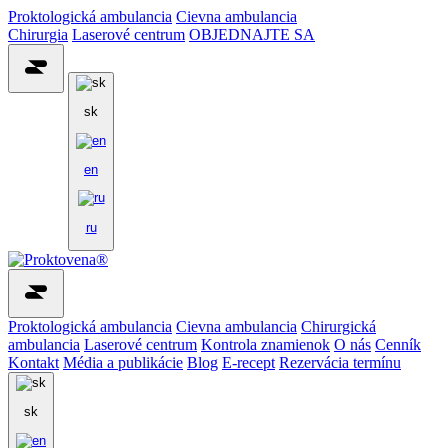
Proktologická ambulancia
Cievna ambulancia
Chirurgia
Laserové centrum
OBJEDNAJTE SA
sk
en
ru
Proktologická ambulancia
Cievna ambulancia
Chirurgická
ambulancia
Laserové centrum
Kontrola znamienok
O nás
Cenník
Kontakt
Média a publikácie
Blog
E-recept
Rezervácia termínu
sk