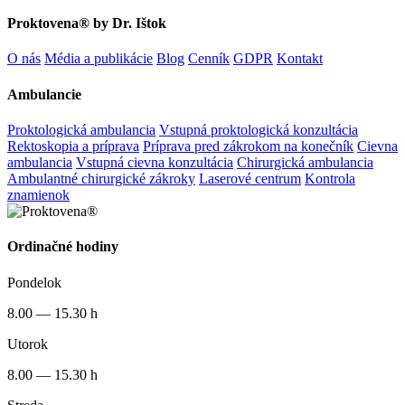
Proktovena® by Dr. Ištok
O nás
Média a publikácie
Blog
Cenník
GDPR
Kontakt
Ambulancie
Proktologická ambulancia
Vstupná proktologická konzultácia
Rektoskopia a príprava
Príprava pred zákrokom na konečník
Cievna
ambulancia
Vstupná cievna konzultácia
Chirurgická ambulancia
Ambulantné chirurgické zákroky
Laserové centrum
Kontrola
znamienok
Ordinačné hodiny
Pondelok
8.00 — 15.30 h
Utorok
8.00 — 15.30 h