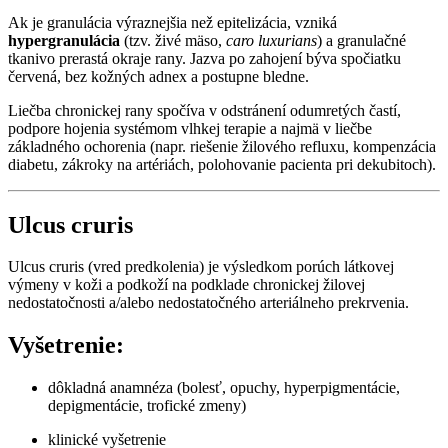
Ak je granulácia výraznejšia než epitelizácia, vzniká
hypergranulácia
(tzv. živé mäso,
caro luxurians
) a granulačné
tkanivo prerastá okraje rany. Jazva po zahojení býva spočiatku
červená, bez kožných adnex a postupne bledne.
Liečba chronickej rany spočíva v odstránení odumretých častí,
podpore hojenia systémom vlhkej terapie a najmä v liečbe
základného ochorenia (napr. riešenie žilového refluxu, kompenzácia
diabetu, zákroky na artériách, polohovanie pacienta pri dekubitoch).
Ulcus cruris
Ulcus cruris (vred predkolenia) je výsledkom porúch látkovej
výmeny v koži a podkoží na podklade chronickej žilovej
nedostatočnosti a/alebo nedostatočného arteriálneho prekrvenia.
Vyšetrenie:
dôkladná anamnéza (bolesť, opuchy, hyperpigmentácie,
depigmentácie, trofické zmeny)
klinické vyšetrenie