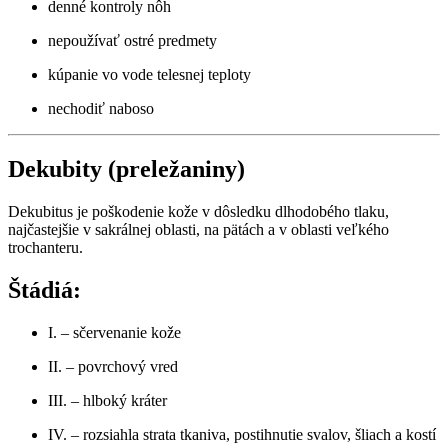
denné kontroly nôh
nepoužívať ostré predmety
kúpanie vo vode telesnej teploty
nechodiť naboso
Dekubity (preležaniny)
Dekubitus je poškodenie kože v dôsledku dlhodobého tlaku,
najčastejšie v sakrálnej oblasti, na pätách a v oblasti veľkého
trochanteru.
Štádiá:
I. – sčervenanie kože
II. – povrchový vred
III. – hlboký kráter
IV. – rozsiahla strata tkaniva, postihnutie svalov, šliach a kostí