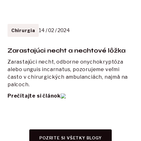
14 / 02 / 2024
Chirurgia
Zarastajúci necht a nechtové lôžka
Zarastajúci necht, odborne onychokryptóza 
alebo unguis incarnatus, pozorujeme veľmi 
často v chirurgických ambulanciách, najmä na 
palcoch.
Prečítajte si článok
POZRITE SI VŠETKY BLOGY