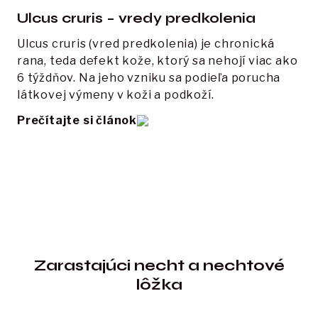
Ulcus cruris – vredy predkolenia
Ulcus cruris (vred predkolenia) je chronická 
rana, teda defekt kože, ktorý sa nehojí viac ako 
6 týždňov. Na jeho vzniku sa podieľa porucha 
látkovej výmeny v koži a podkoží.
Prečítajte si článok
Zarastajúci necht a nechtové
lôžka