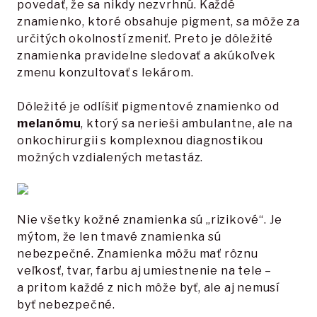
povedať, že sa nikdy nezvrhnú. Každé
znamienko, ktoré obsahuje pigment, sa môže za
určitých okolností zmeniť. Preto je dôležité
znamienka pravidelne sledovať a akúkoľvek
zmenu konzultovať s lekárom.
Dôležité je odlíšiť pigmentové znamienko od
melanómu
, ktorý sa nerieši ambulantne, ale na
onkochirurgii s komplexnou diagnostikou
možných vzdialených metastáz.
Nie všetky kožné znamienka sú „rizikové“. Je
mýtom, že len tmavé znamienka sú
nebezpečné. Znamienka môžu mať rôznu
veľkosť, tvar, farbu aj umiestnenie na tele –
a pritom každé z nich môže byť, ale aj nemusí
byť nebezpečné.