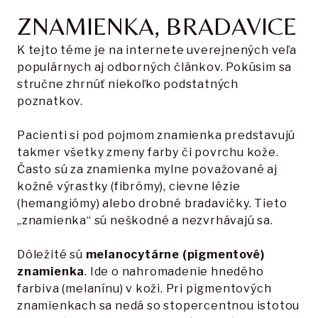
ZNAMIENKA, BRADAVICE
K tejto téme je na internete uverejnených veľa
populárnych aj odborných článkov. Pokúsim sa
stručne zhrnúť niekoľko podstatných
poznatkov.
Pacienti si pod pojmom znamienka predstavujú
takmer všetky zmeny farby či povrchu kože.
Často sú za znamienka mylne považované aj
kožné výrastky (fibrómy), cievne lézie
(hemangiómy) alebo drobné bradavičky. Tieto
„znamienka“ sú neškodné a nezvrhávajú sa.
Dôležité sú
melanocytárne (pigmentové)
znamienka
. Ide o nahromadenie hnedého
farbiva (melanínu) v koži. Pri pigmentových
znamienkach sa nedá so stopercentnou istotou