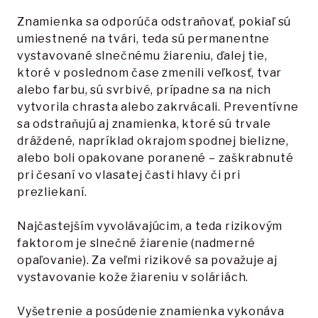
Znamienka sa odporúča odstraňovať, pokiaľ sú
umiestnené na tvári, teda sú permanentne
vystavované slnečnému žiareniu, ďalej tie,
ktoré v poslednom čase zmenili veľkosť, tvar
alebo farbu, sú svrbivé, prípadne sa na nich
vytvorila chrasta alebo zakrvácali. Preventívne
sa odstraňujú aj znamienka, ktoré sú trvale
dráždené, napríklad okrajom spodnej bielizne,
alebo boli opakovane poranené – zaškrabnuté
pri česaní vo vlasatej časti hlavy či pri
prezliekaní.
Najčastejším vyvolávajúcim, a teda rizikovým
faktorom je slnečné žiarenie (nadmerné
opaľovanie). Za veľmi rizikové sa považuje aj
vystavovanie kože žiareniu v soláriách.
Vyšetrenie a posúdenie znamienka vykonáva