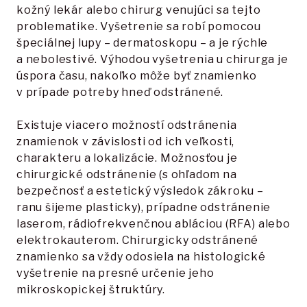
kožný lekár alebo chirurg venujúci sa tejto
problematike. Vyšetrenie sa robí pomocou
špeciálnej lupy – dermatoskopu – a je rýchle
a nebolestivé. Výhodou vyšetrenia u chirurga je
úspora času, nakoľko môže byť znamienko
v prípade potreby hneď odstránené.
Existuje viacero možností odstránenia
znamienok v závislosti od ich veľkosti,
charakteru a lokalizácie. Možnosťou je
chirurgické odstránenie (s ohľadom na
bezpečnosť a estetický výsledok zákroku –
ranu šijeme plasticky), prípadne odstránenie
laserom, rádiofrekvenčnou abláciou (RFA) alebo
elektrokauterom. Chirurgicky odstránené
znamienko sa vždy odosiela na histologické
vyšetrenie na presné určenie jeho
mikroskopickej štruktúry.